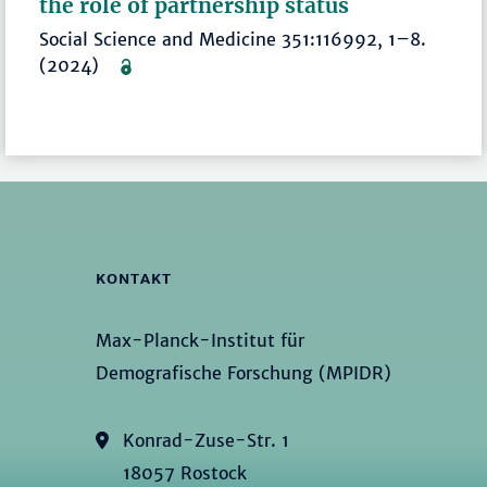
the role of partnership status
Social Science and Medicine 351:116992, 1–8.
(2024)
KONTAKT
Max-Planck-Institut für
Demografische Forschung (MPIDR)
Konrad-Zuse-Str. 1
18057 Rostock