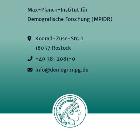
Max-Planck-Institut für
Demografische Forschung (MPIDR)
Konrad-Zuse-Str. 1
18057 Rostock
+49 381 2081-0
info@demogr.mpg.de