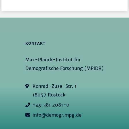
KONTAKT
Max-Planck-Institut für
Demografische Forschung (MPIDR)
Konrad-Zuse-Str. 1
18057 Rostock
+49 381 2081-0
info@demogr.mpg.de