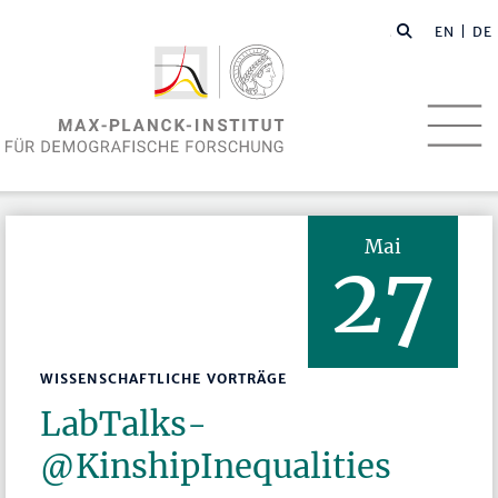
EN
| DE
Mai
27
WISSENSCHAFTLICHE VORTRÄGE
LabTalks­
@KinshipInequalities