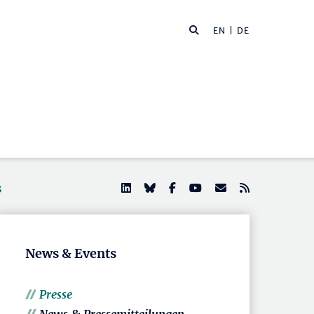
EN
| DE
s
News & Events
Presse