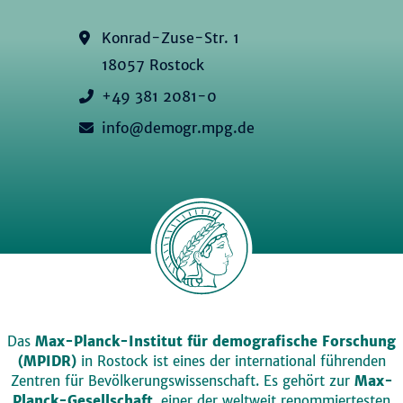
Konrad-Zuse-Str. 1
18057 Rostock
+49 381 2081-0
info@demogr.mpg.de
Das
Max-Planck-Institut für demografische Forschung
(MPIDR)
in Rostock ist eines der international führenden
Zentren für Bevölkerungswissenschaft. Es gehört zur
Max-
Planck-Gesellschaft
, einer der weltweit renommiertesten