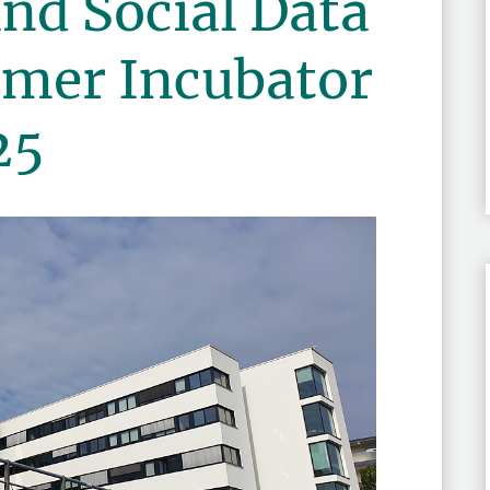
nd Social Data
mer Incubator
25