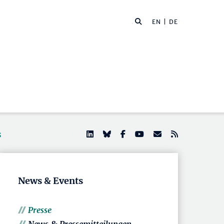
EN
| DE
s
News & Events
Presse