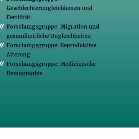
Geschlechterungleichheiten und
Fertilität
Forschungsgruppe: Migration und
gesundheitliche Ungleichheiten
Forschungsgruppe: Reproduktive
Alterung
Forschungsgruppe: Medizinische
Demographie