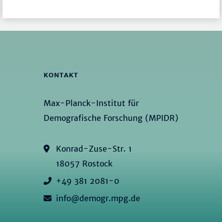
KONTAKT
Max-Planck-Institut für
Demografische Forschung (MPIDR)
Konrad-Zuse-Str. 1
18057 Rostock
+49 381 2081-0
info@demogr.mpg.de