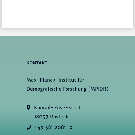
KONTAKT
Max-Planck-Institut für
Demografische Forschung (MPIDR)
Konrad-Zuse-Str. 1
18057 Rostock
+49 381 2081-0