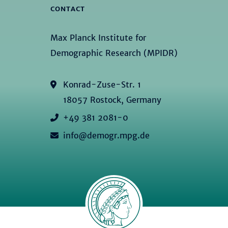
CONTACT
Max Planck Institute for
Demographic Research (MPIDR)
Konrad-Zuse-Str. 1
18057 Rostock, Germany
+49 381 2081-0
info@demogr.mpg.de