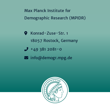
Max Planck Institute for
Demographic Research (MPIDR)
Konrad-Zuse-Str. 1
18057 Rostock, Germany
+49 381 2081-0
info@demogr.mpg.de