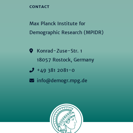
CONTACT
Max Planck Institute for
Demographic Research (MPIDR)
Konrad-Zuse-Str. 1
18057 Rostock, Germany
+49 381 2081-0
info@demogr.mpg.de