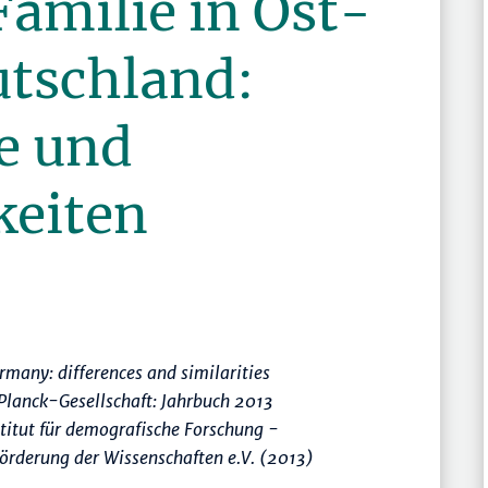
amilie in Ost-
tschland:
e und
eiten
many: differences and similarities
lanck-Gesellschaft: Jahrbuch 2013
itut für demografische Forschung -
rderung der Wissenschaften e.V. (2013)