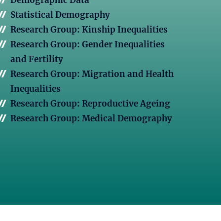
Demographic Data
Statistical Demography
Research Group: Kinship Inequalities
Research Group: Gender Inequalities
and Fertility
Research Group: Migration and Health
Inequalities
Research Group: Reproductive Ageing
Research Group: Medical Demography