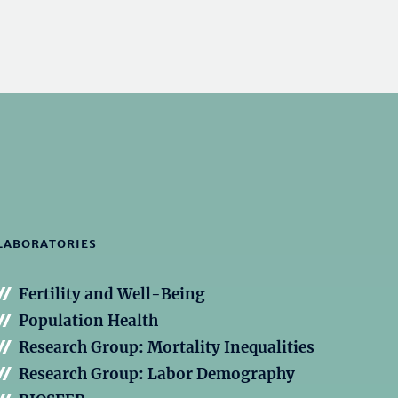
LABORATORIES
Fertility and Well-Being
Population Health
Research Group: Mortality Inequalities
Research Group: Labor Demography