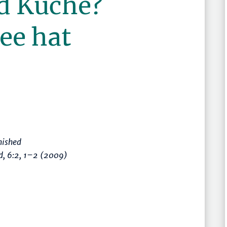
d Küche?
ee hat
nished
d
, 6:2,
1–2
(2009)