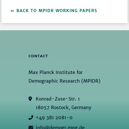
BACK TO MPIDR WORKING PAPERS
CONTACT
Max Planck Institute for
Demographic Research (MPIDR)
Konrad-Zuse-Str. 1
18057 Rostock, Germany
+49 381 2081-0
info@demogr.mpg.de