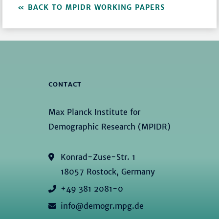
BACK TO MPIDR WORKING PAPERS
CONTACT
Max Planck Institute for
Demographic Research (MPIDR)
Konrad-Zuse-Str. 1
18057 Rostock, Germany
+49 381 2081-0
info@demogr.mpg.de