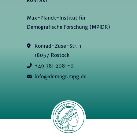
KONTAKT
Max-Planck-Institut für
Demografische Forschung (MPIDR)
Konrad-Zuse-Str. 1
18057 Rostock
+49 381 2081-0
info@demogr.mpg.de