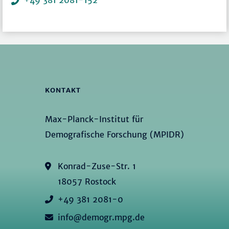
+49 381 2081-152
KONTAKT
Max-Planck-Institut für
Demografische Forschung (MPIDR)
Konrad-Zuse-Str. 1
18057 Rostock
+49 381 2081-0
info@demogr.mpg.de