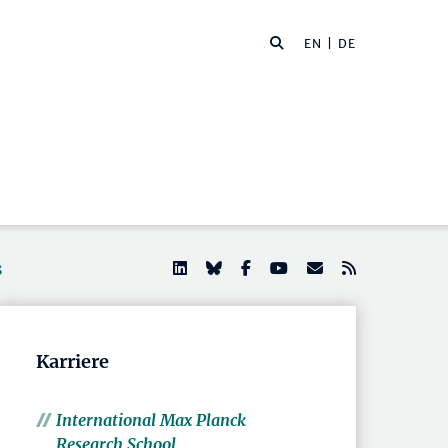
EN
| DE
s
Karriere
International Max Planck
Research School