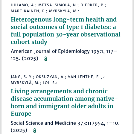
HIILAMO, A.; METSÄ-SIMOLA, N.; DIERKER, P.;
MARTIKAINEN, P.; MYRSKYLÄ, M.:
Heterogenous long-term health and
social outcomes of type 1 diabetes: a
full population 30-year observational
cohort study
American Journal of Epidemiology 195:1, 117–
125. (2025)
JANG, S. Y.; OKSUZYAN, A.; VAN LENTHE, F. J.;
MYRSKYLÄ, M.; LOI, S.:
Living arrangements and chronic
disease accumulation among native-
born and immigrant older adults in
Europe
Social Science and Medicine 373:117954, 1–10.
(2025)