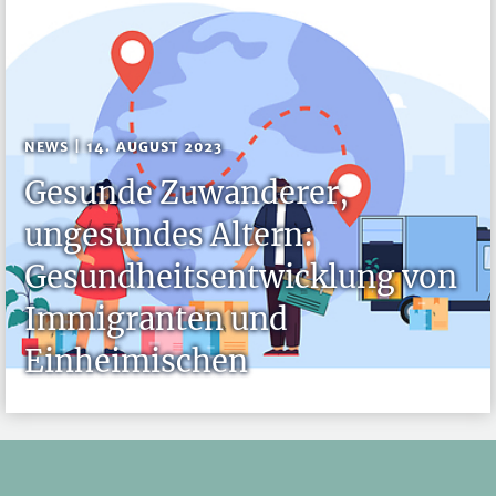
NEWS | 14. AUGUST 2023
Gesunde Zuwanderer,
ungesundes Altern:
Gesundheitsentwicklung von
Immigranten und
Einheimischen