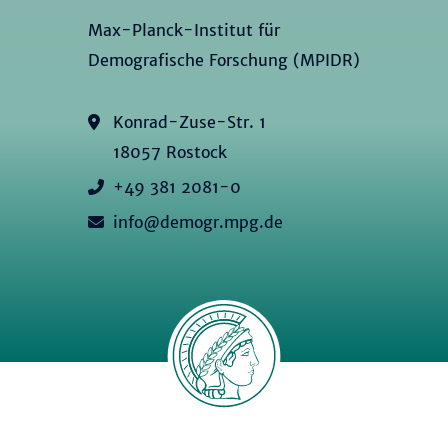
Max-Planck-Institut für
Demografische Forschung (MPIDR)
Konrad-Zuse-Str. 1
18057 Rostock
+49 381 2081-0
info@demogr.mpg.de