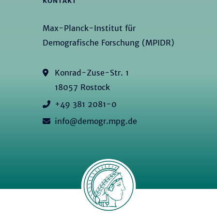
KONTAKT
Max-Planck-Institut für
Demografische Forschung (MPIDR)
Konrad-Zuse-Str. 1
18057 Rostock
+49 381 2081-0
info@demogr.mpg.de