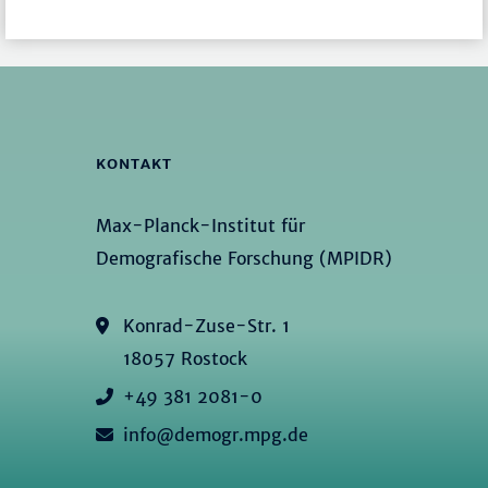
KONTAKT
Max-Planck-Institut für
Demografische Forschung (MPIDR)
Konrad-Zuse-Str. 1
18057 Rostock
+49 381 2081-0
info@demogr.mpg.de