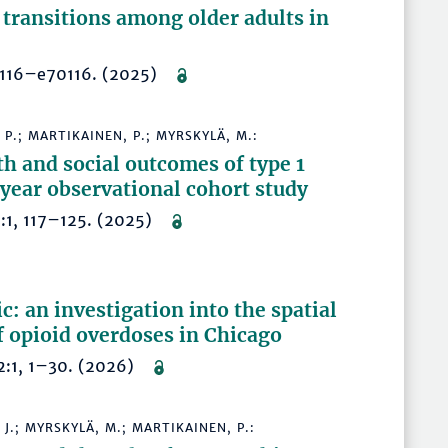
 transitions among older adults in
e70116–e70116. (2025)
 P.; MARTIKAINEN, P.; MYRSKYLÄ, M.:
 and social outcomes of type 1
-year observational cohort study
95:1, 117–125. (2025)
c: an investigation into the spatial
f opioid overdoses in Chicago
 42:1, 1–30. (2026)
 J.; MYRSKYLÄ, M.; MARTIKAINEN, P.: