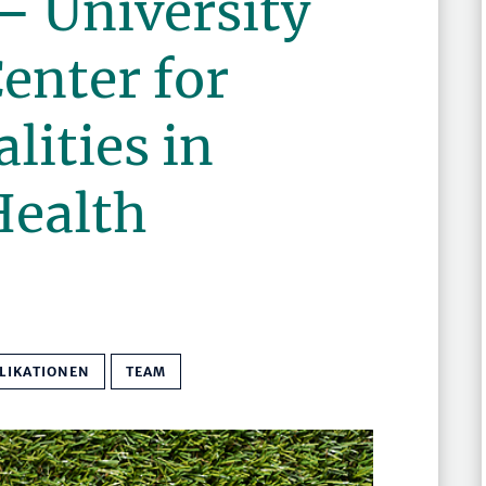
– University
Center for
lities in
Health
LIKATIONEN
TEAM