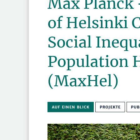
Max Planck 
of Helsinki 
Social Inequa
Population 
(MaxHel)
AUF EINEN BLICK
PROJEKTE
PUB