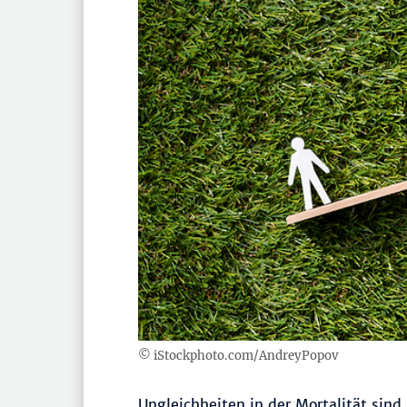
© iStockphoto.com/AndreyPopov
Ungleichheiten in der Mortalität sind 