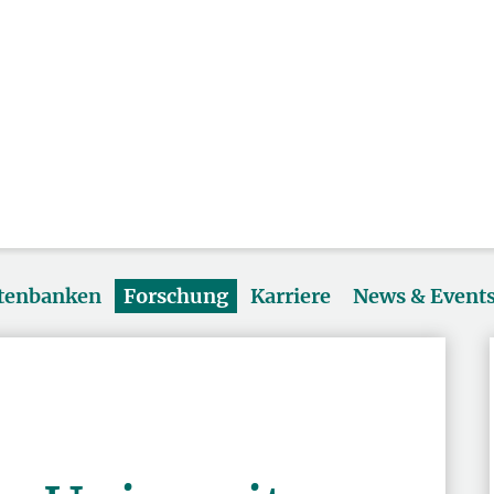
atenbanken
Forschung
Karriere
News & Event