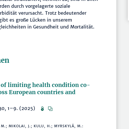
den durch vorgelagerte soziale
bidität verursacht. Trotz bedeutender
 gibt es große Lücken in unserem
gleichheiten in Gesundheit und Mortalität.
nen
of limiting health condition co-
ross European countries and
8630, 1–9. (2025)
 M.; MIKOLAI, J.; KULU, H.; MYRSKYLÄ, M.: