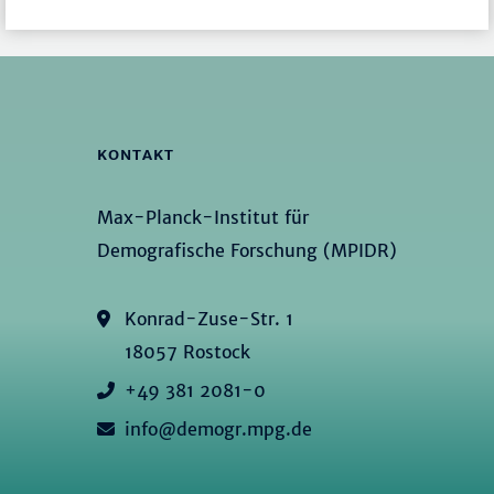
KONTAKT
Max-Planck-Institut für
Demografische Forschung (MPIDR)
Konrad-Zuse-Str. 1
18057 Rostock
+49 381 2081-0
info@demogr.mpg.de