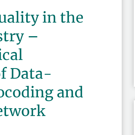
ality in the
stry –
cal
of Data-
ocoding and
Network