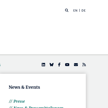
EN
| DE
s
News & Events
Presse