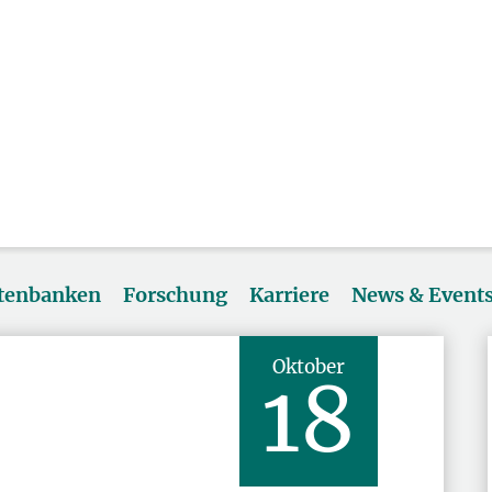
atenbanken
Forschung
Karriere
News & Event
Oktober
18