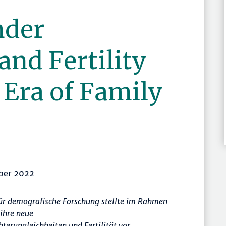
nder
and Fertility
 Era of Family
ober 2022
ür demografische Forschung stellte im Rahmen
ihre neue
r­ungleichheiten und Fertilität vor.