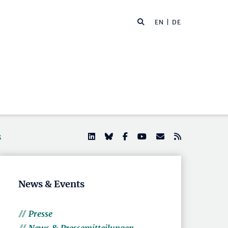
EN
| DE
s
News & Events
Presse