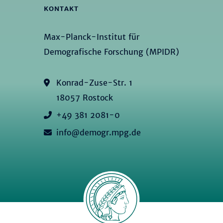
KONTAKT
Max-Planck-Institut für
Demografische Forschung (MPIDR)
Konrad-Zuse-Str. 1
18057 Rostock
+49 381 2081-0
info@demogr.mpg.de