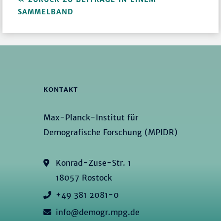
SAMMELBAND
KONTAKT
Max-Planck-Institut für
Demografische Forschung (MPIDR)
Konrad-Zuse-Str. 1
18057 Rostock
+49 381 2081-0
info@demogr.mpg.de