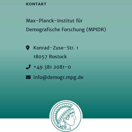
KONTAKT
Max-Planck-Institut für
Demografische Forschung (MPIDR)
Konrad-Zuse-Str. 1
18057 Rostock
+49 381 2081-0
info@demogr.mpg.de