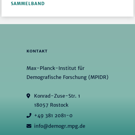
SAMMELBAND
KONTAKT
Max-Planck-Institut für
Demografische Forschung (MPIDR)
Konrad-Zuse-Str. 1
18057 Rostock
+49 381 2081-0
info@demogr.mpg.de