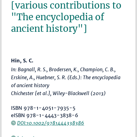
[various contributions to
"The encyclopedia of
ancient history"]
Hin, S. C.
In: Bagnall, R. S., Brodersen, K., Champion, C. B.,
Erskine, A., Huebner, S. R. (Eds.):
The encyclopedia
of ancient history
Chichester [et al.], Wiley-Blackwell (2013)
ISBN 978-1-4051-7935-5
eISBN 978-1-4443-3838-6
DOI:10.1002/9781444338386