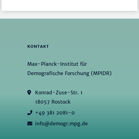
KONTAKT
Max-Planck-Institut für
Demografische Forschung (MPIDR)
Konrad-Zuse-Str. 1
18057 Rostock
+49 381 2081-0
info@demogr.mpg.de