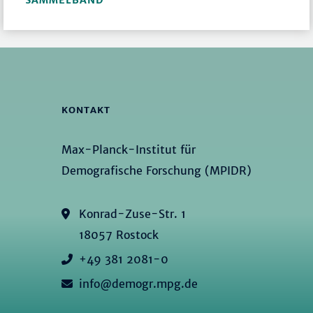
SAMMELBAND
KONTAKT
Max-Planck-Institut für
Demografische Forschung (MPIDR)
Konrad-Zuse-Str. 1
18057 Rostock
+49 381 2081-0
info@demogr.mpg.de