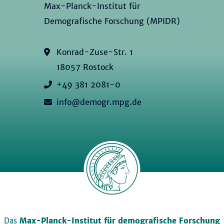
Max-Planck-Institut für
Demografische Forschung (MPIDR)
Konrad-Zuse-Str. 1
18057 Rostock
+49 381 2081-0
info@demogr.mpg.de
Das
Max-Planck-Institut für demografische Forschung