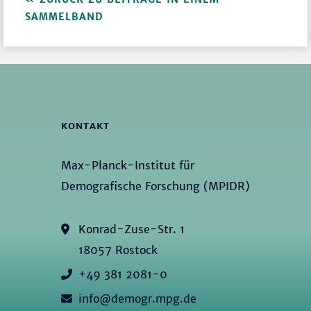
SAMMELBAND
KONTAKT
Max-Planck-Institut für
Demografische Forschung (MPIDR)
Konrad-Zuse-Str. 1
18057 Rostock
+49 381 2081-0
info@demogr.mpg.de