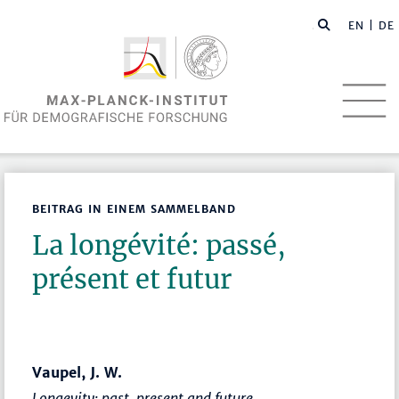
EN
| DE
BEITRAG IN EINEM SAMMELBAND
La longévité: passé,
présent et futur
Vaupel, J. W.
Longevity: past, present and future