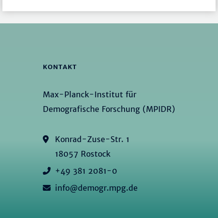
KONTAKT
Max-Planck-Institut für
Demografische Forschung (MPIDR)
Konrad-Zuse-Str. 1
18057 Rostock
+49 381 2081-0
info@demogr.mpg.de