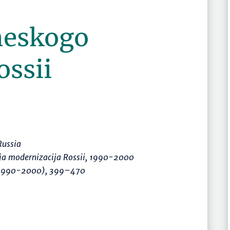
heskogo
ossii
Russia
ja modernizacija Rossii, 1990-2000
 1990-2000)
,
399–470