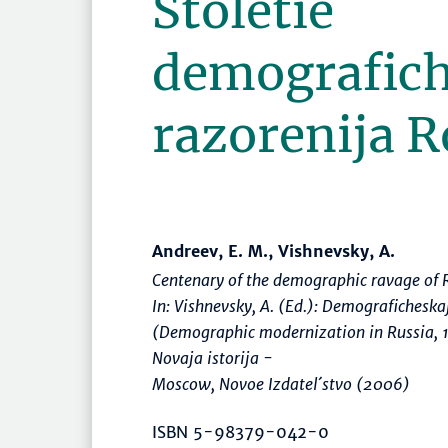
Stoletie
demografic
razorenija R
Andreev, E. M., Vishnevsky, A.
Centenary of the demographic ravage of 
In: Vishnevsky, A. (Ed.):
Demograficheska
(Demographic modernization in Russia,
Novaja istorija -
Moscow, Novoe Izdatel´stvo (2006)
ISBN 5-98379-042-0