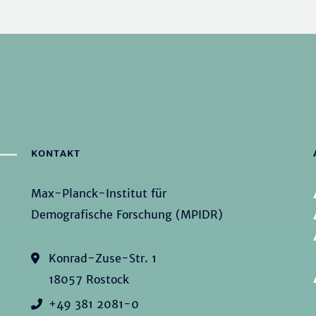
KONTAKT
Max-Planck-Institut für
Demografische Forschung (MPIDR)
Konrad-Zuse-Str. 1
18057 Rostock
+49 381 2081-0