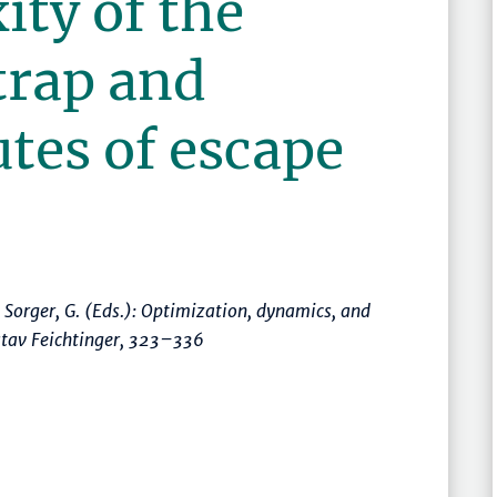
ty of the
trap and
utes of escape
, Sorger, G. (Eds.):
Optimization, dynamics, and
tav Feichtinger
,
323–336