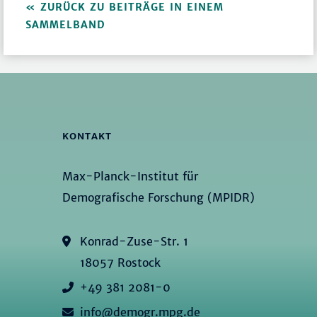
ZURÜCK ZU BEITRÄGE IN EINEM
SAMMELBAND
KONTAKT
Max-Planck-Institut für
Demografische Forschung (MPIDR)
Konrad-Zuse-Str. 1
18057 Rostock
+49 381 2081-0
info@demogr.mpg.de