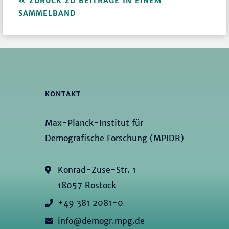
ZURÜCK ZU BEITRÄGE IN EINEM
SAMMELBAND
KONTAKT
Max-Planck-Institut für
Demografische Forschung (MPIDR)
Konrad-Zuse-Str. 1
18057 Rostock
+49 381 2081-0
info@demogr.mpg.de