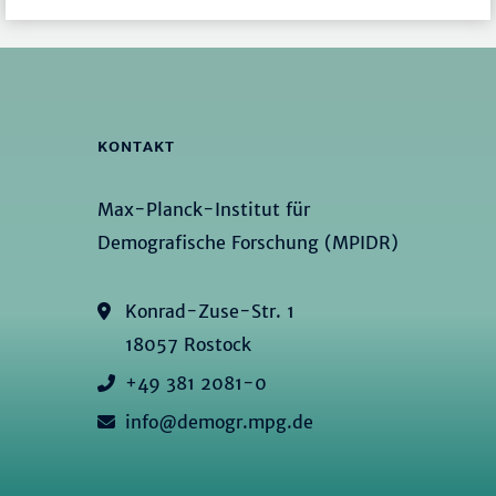
KONTAKT
Max-Planck-Institut für
Demografische Forschung (MPIDR)
Konrad-Zuse-Str. 1
18057 Rostock
+49 381 2081-0
info@demogr.mpg.de