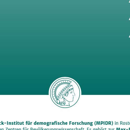
k-Institut für demografische Forschung (MPIDR)
in Rosto
den Zentren für Bevölkerungswissenschaft. Es gehört zur
Max-P