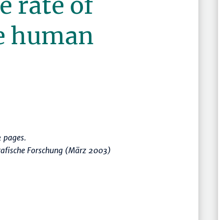
e rate of
he human
 pages.
rafische Forschung (März 2003)