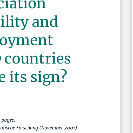
ciation
ility and
loyment
 countries
 its sign?
 pages.
rafische Forschung (November 2001)