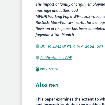
The impact of family of origin, employmen
marriage and fatherhood
MPIDR Working Paper WP-2004-007, 34
Rostock, Max-Planck-Institut für demog
Revision of the paper has been complete
Jugendinstitut, Munich
DOI:10.4054/MPIDR-WP-2004-007
Publication as PDF
OPEN ACCESS
Abstract
This paper examines the extent to whi
and insecurities during the working li