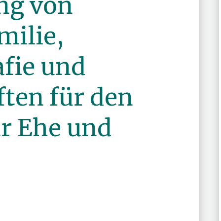
ng von
milie,
afie und
ten für den
r Ehe und