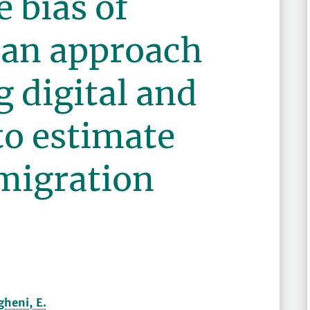
 bias of
: an approach
 digital and
to estimate
 migration
gheni, E.