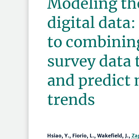
Modeling the
digital data
to combining
survey data 
and predict
trends
Hsiao, Y., Fiorio, L., Wakefield, J.,
Za