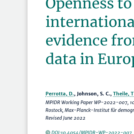
Openness to
international
evidence fr
data in Euro
Perrotta, D.
, Johnson, S. C.,
Theile, T
MPIDR Working Paper WP-2022-007, 10
Rostock, Max-Planck-Institut für demog
Revised June 2022
DOI:10.4054/MPIDR-WP-2022-007