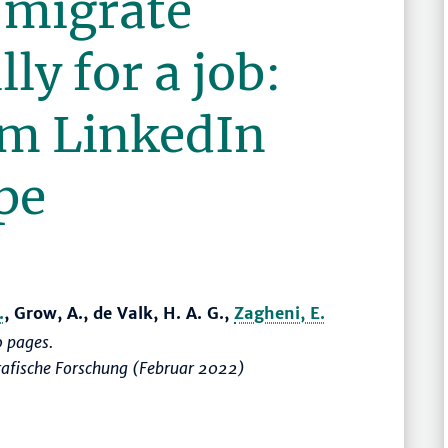
 migrate
ly for a job:
om LinkedIn
pe
.
, Grow, A., de Valk, H. A. G.,
Zagheni, E.
 pages.
rafische Forschung (Februar 2022)