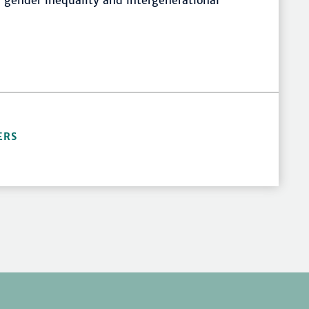
 gender inequality and intergenerational
ERS