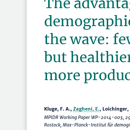
The advanta
demographic
the wave: fe
but healthie
more produc
Kluge, F. A.,
Zagheni, E.
, Loichinger, 
MPIDR Working Paper WP-2014-003, 29
Rostock, Max-Planck-Institut für demogr