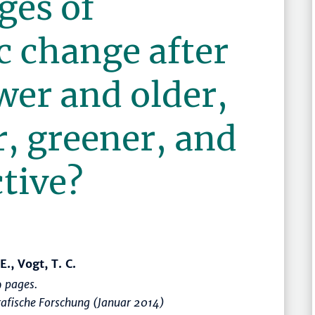
ges of
 change after
wer and older,
r, greener, and
tive?
E., Vogt, T. C.
 pages.
afische Forschung (Januar 2014)